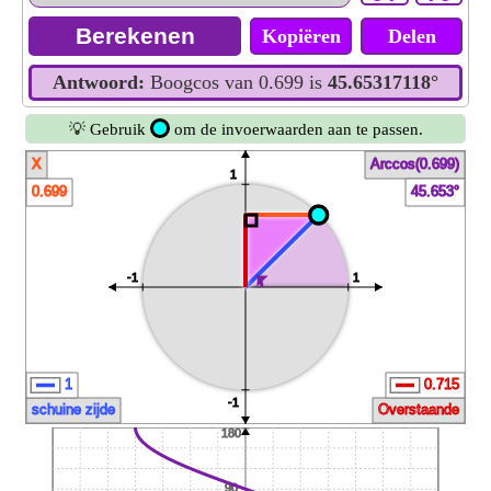
Kopiëren
Delen
Antwoord:
Boogcos van 0.699 is
45.65317118°
💡 Gebruik
om de invoerwaarden aan te passen.