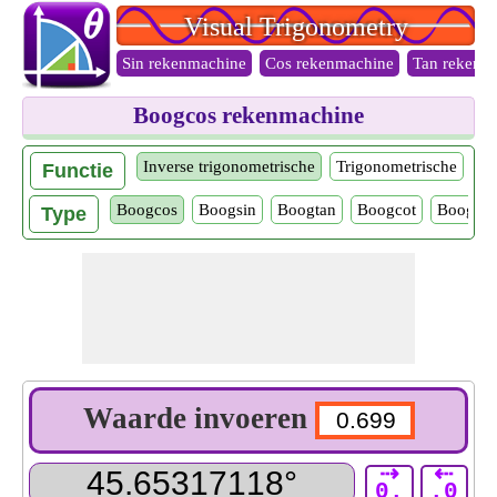
Visual Trigonometry
Sin rekenmachine
Cos rekenmachine
Tan rekenm
Boogcos rekenmachine
Inverse trigonometrische
Trigonometrische
Functie
Boogcos
Boogsin
Boogtan
Boogcot
Boogsec
Type
Waarde invoeren
⇢
⇠
0.
.0