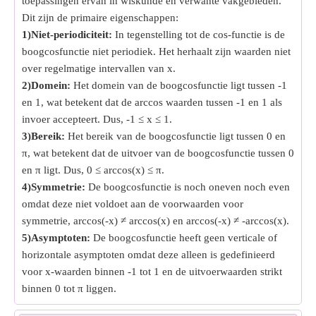
toepassingen ervan in wiskunde en verwante vakgebieden.
Dit zijn de primaire eigenschappen:
1)Niet-periodiciteit:
In tegenstelling tot de cos-functie is de
boogcosfunctie niet periodiek. Het herhaalt zijn waarden niet
over regelmatige intervallen van x.
2)Domein:
Het domein van de boogcosfunctie ligt tussen -1
en 1, wat betekent dat de arccos waarden tussen -1 en 1 als
invoer accepteert. Dus, -1 ≤ x ≤ 1.
3)Bereik:
Het bereik van de boogcosfunctie ligt tussen 0 en
π, wat betekent dat de uitvoer van de boogcosfunctie tussen 0
en π ligt. Dus, 0 ≤ arccos(x) ≤ π.
4)Symmetrie:
De boogcosfunctie is noch oneven noch even
omdat deze niet voldoet aan de voorwaarden voor
symmetrie, arccos(-x) ≠ arccos(x) en arccos(-x) ≠ -arccos(x).
5)Asymptoten:
De boogcosfunctie heeft geen verticale of
horizontale asymptoten omdat deze alleen is gedefinieerd
voor x-waarden binnen -1 tot 1 en de uitvoerwaarden strikt
binnen 0 tot π liggen.