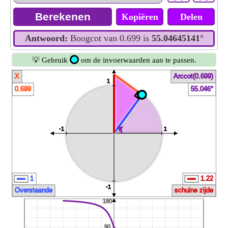
Kopiëren
Delen
Antwoord:
Boogcot van 0.699 is
55.04645141°
💡 Gebruik
om de invoerwaarden aan te passen.