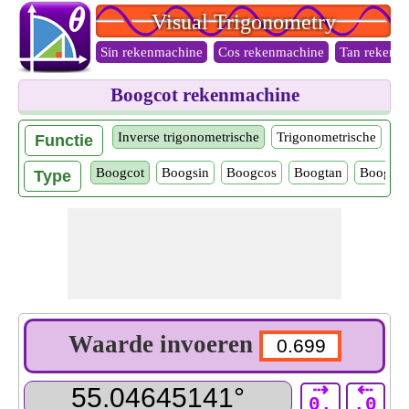
Visual Trigonometry
Sin rekenmachine
Cos rekenmachine
Tan rekenm
Boogcot rekenmachine
Inverse trigonometrische
Trigonometrische
Functie
Boogcot
Boogsin
Boogcos
Boogtan
Boogsec
Type
Waarde invoeren
⇢
⇠
0.
.0