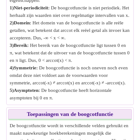
eigenschappen:
1)Niet-periodiciteit:
De boogcotfunctie is niet periodiek. Het
herhaalt zijn waarden niet over regelmatige intervallen van x.
2)Domein:
Het domein van de boogcotfunctie is alle reële
getallen, wat betekent dat arccot elk reëel getal als invoer kan
accepteren. Dus, -∞ < x < ∞.
3)Bereik:
Het bereik van de boogcotfunctie ligt tussen 0 en
π, wat betekent dat de uitvoer van de boogcotfunctie tussen 0
en π ligt. Dus, 0 < arccot(x) < π.
4)Symmetrie:
De boogcotfunctie is noch oneven noch even
omdat deze niet voldoet aan de voorwaarden voor
symmetrie, arccot(-x) ≠ arccot(x) en arccot(-x) ≠ -arccot(x).
5)Asymptoten:
De boogcotfunctie heeft horizontale
asymptoten bij 0 en π.
Toepassingen van de boogcotfunctie
De boogcotfunctie wordt in verschillende velden gebruikt en
maakt nauwkeurige hoekberekeningen mogelijk die