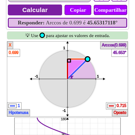
Copiar
Compartilhar
Responder:
Arccos de 0.699 é
45.65317118°
💡 Use
para ajustar os valores de entrada.