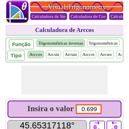
Visual Trigonometry
Calculadora de Sin
Calculadora de Cos
Calculado
Calculadora de Arccos
Trigonométricas inversas
Trigonométricas
Função
Arccos
Arcsin
Arctan
Arccot
Arcsec
Arcco
Tipo
Insira o valor
⇢
⇠
0.
.0