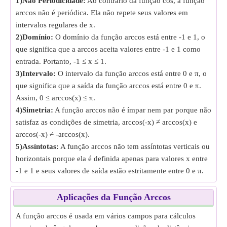
1)Não Periodicidade:
Ao contrário da função cos, a função
arccos não é periódica. Ela não repete seus valores em
intervalos regulares de x.
2)Domínio:
O domínio da função arccos está entre -1 e 1, o
que significa que a arccos aceita valores entre -1 e 1 como
entrada. Portanto, -1 ≤ x ≤ 1.
3)Intervalo:
O intervalo da função arccos está entre 0 e π, o
que significa que a saída da função arccos está entre 0 e π.
Assim, 0 ≤ arccos(x) ≤ π.
4)Simetria:
A função arccos não é ímpar nem par porque não
satisfaz as condições de simetria, arccos(-x) ≠ arccos(x) e
arccos(-x) ≠ -arccos(x).
5)Assíntotas:
A função arccos não tem assíntotas verticais ou
horizontais porque ela é definida apenas para valores x entre
-1 e 1 e seus valores de saída estão estritamente entre 0 e π.
Aplicações da Função Arccos
A função arccos é usada em vários campos para cálculos