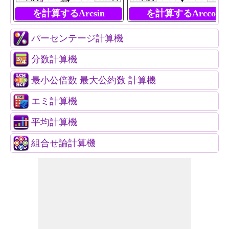
を計算するArcsin
を計算するArccos
パーセンテージ計算機
分数計算機
最小公倍数 最大公約数 計算機
エミ計算機
平均計算機
組合せ論計算機