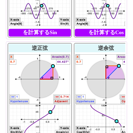
を計算するSin
を計算するCos
逆正弦
逆余弦