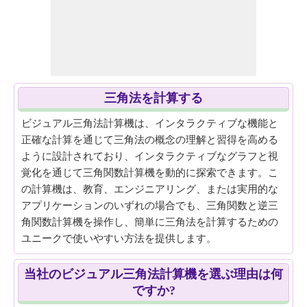
三角法を計算する
ビジュアル三角法計算機は、インタラクティブな機能と
正確な計算を通じて三角法の概念の理解と習得を高める
ように設計されており、インタラクティブなグラフと視
覚化を通じて三角関数計算機を動的に探索できます。こ
の計算機は、教育、エンジニアリング、または実用的な
アプリケーションのいずれの場合でも、三角関数と逆三
角関数計算機を操作し、簡単に三角法を計算するための
ユニークで使いやすい方法を提供します。
当社のビジュアル三角法計算機を選ぶ理由は何
ですか?