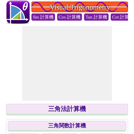
Visual Trigonometry
Sin 計算機
Cos 計算機
Tan 計算機
Cot 計算機
三角法計算機
三角関数計算機