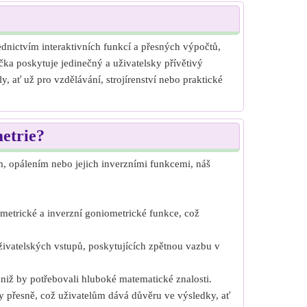
dnictvím interaktivních funkcí a přesných výpočtů,
ka poskytuje jedinečný a uživatelsky přívětivý
 ať už pro vzdělávání, strojírenství nebo praktické
metrie?
m, opálením nebo jejich inverzními funkcemi, náš
iometrické a inverzní goniometrické funkce, což
uživatelských vstupů, poskytujících zpětnou vazbu v
niž by potřebovali hluboké matematické znalosti.
y přesně, což uživatelům dává důvěru ve výsledky, ať