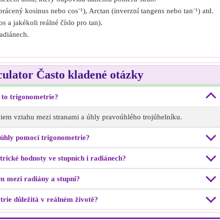
brácený kosinus nebo cos⁻¹), Arctan (inverzní tangens nebo tan⁻¹) atd.
s a jakékoli reálné číslo pro tan).
adiánech.
ulator Často kladené otázky
 to trigonometrie?
diem vztahu mezi stranami a úhly pravoúhlého trojúhelníku.
 úhly pomocí trigonometrie?
rické hodnoty ve stupních i radiánech?
m mezi radiány a stupni?
trie důležitá v reálném životě?