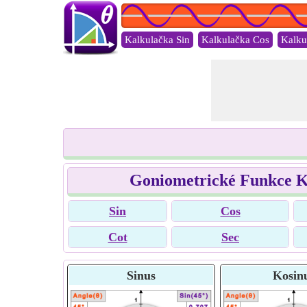
Kalkulačka Sin
Kalkulačka Cos
Kalku
Goniometrické Funkce K
Sin
Cos
Cot
Sec
Sinus
Kosin