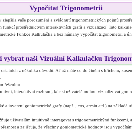
Vypočítat Trigonometrii
y zlepšila vaše porozumění a zvládnutí trigonometrických pojmů prostře
kcí prostřednictvím interaktivních grafů a vizualizací. Tato kalkulač
etrické Funkce Kalkulačka a bez námahy vypočítat trigonometrii a úhly,
i vybrat naši Vizuální Kalkulačku Trigono
 ostatních z několika důvodů. Ať už máte co do činění s hříchem, kose
.
ým řešením:
uitivní, interaktivní rozhraní, kde si uživatelé mohou vizualizovat gon
a inverzní goniometrické grafy (např. , cos, arcsin atd.) na základě 
ňuje uživatelům intuitivně interagovat s trigonometrickými funkcemi, a
přesnost a zajišťuje, že všechny goniometrické hodnoty jsou vypočítán