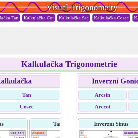
Visual Trigonometry
lačka Tan
Kalkulačka Cot
Kalkulačka Sec
Kalkulačka Cosec
K
Kalkulačka Trigonometrie
alkulačka
Inverzní Goni
Tan
Arcsin
Cosec
Arccot
us
Tangens
Inverzní Sinus
Kotang