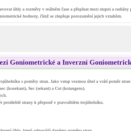
.
avovat úhly a rozměry v reálném čase a přepínat mezi stupni a radiány 
niometrické hodnoty, čímž se zlepšuje porozumění jejich vztahům.
ezi Goniometrické a Inverzní Goniometric
ojúhelníku s poměry stran. Jako vstup vezmou úhel a vrátí poměr stran
sec (kosekant), Sec (sekant) a Cot (kotangens).
ech.
 protilehlé strany k přeponě v pravoúhlém trojúhelníku.
alezení úhlu, který odpovídá danému poměru stran.