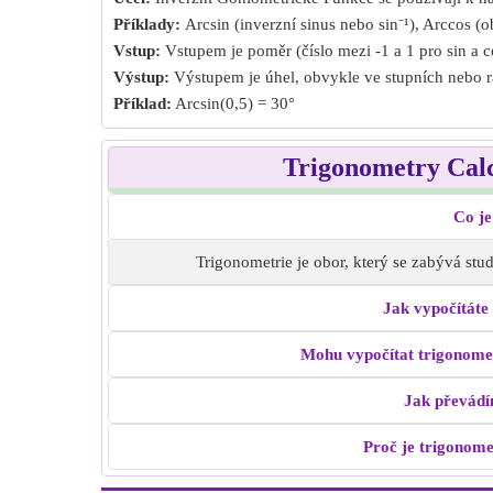
Příklady:
Arcsin (inverzní sinus nebo sin⁻¹), Arccos (o
Vstup:
Vstupem je poměr (číslo mezi -1 a 1 pro sin a co
Výstup:
Výstupem je úhel, obvykle ve stupních nebo r
Příklad:
Arcsin(0,5) = 30°
Trigonometry Calc
Co je
Trigonometrie je obor, který se zabývá stu
Jak vypočítáte
Mohu vypočítat trigonomet
Jak převádí
Proč je trigonome