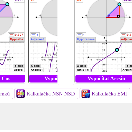
t Cos
Vypočítat Tan
Vypočítat Arcsin
Vypočítat
omků
Kalkulačka NSN NSD
Kalkulačka EMI