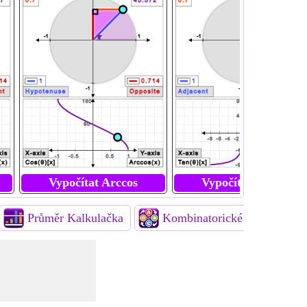
 Cot
Vypočítat Arccos
Vypočítat Sec
Vypočítat Arctan
Vypočítat 
Průměr Kalkulačka
Kombinatorické kalkulačky