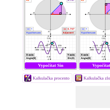
Vypočítat Sin
Vypočíta
Kalkulačka procento
Kalkulačka zl