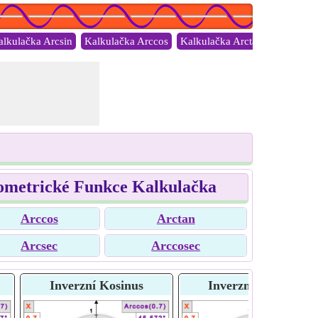
alkulačka Arcsin
Kalkulačka Arccos
Kalkulačka Arctan
Kalkulač
ometrické Funkce Kalkulačka
Arccos
Arctan
Arcsec
Arccosec
ens
Inverzní Kosinus
Sekans
Inverzní Tangens
Koseka