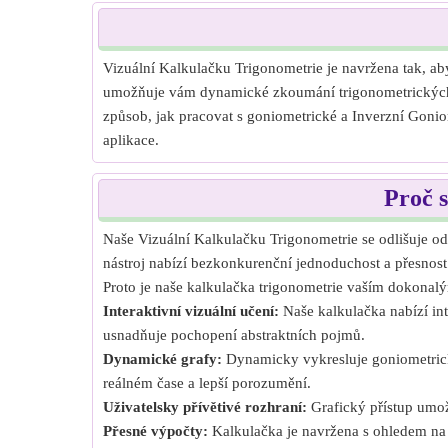
Vizuální Kalkulačku Trigonometrie je navržena tak, ab
umožňuje vám dynamické zkoumání trigonometrických fun
způsob, jak pracovat s goniometrické a Inverzní Goniom
aplikace.
Proč s
Naše Vizuální Kalkulačku Trigonometrie se odlišuje od
nástroj nabízí bezkonkurenční jednoduchost a přesnost
Proto je naše kalkulačka trigonometrie vaším dokonal
Interaktivní vizuální učení:
Naše kalkulačka nabízí int
usnadňuje pochopení abstraktních pojmů.
Dynamické grafy:
Dynamicky vykresluje goniometrické 
reálném čase a lepší porozumění.
Uživatelsky přívětivé rozhraní:
Grafický přístup umož
Přesné výpočty:
Kalkulačka je navržena s ohledem na 