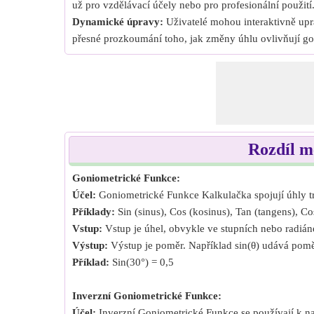
už pro vzdělávací účely nebo pro profesionální použití
Dynamické úpravy:
Uživatelé mohou interaktivně upr
přesné prozkoumání toho, jak změny úhlu ovlivňují go
Rozdíl m
Goniometrické Funkce:
Účel:
Goniometrické Funkce Kalkulačka spojují úhly tr
Příklady:
Sin (sinus), Cos (kosinus), Tan (tangens), Co
Vstup:
Vstup je úhel, obvykle ve stupních nebo radián
Výstup:
Výstup je poměr. Například sin(θ) udává poměr
Příklad:
Sin(30°) = 0,5
Inverzní Goniometrické Funkce:
Účel:
Inverzní Goniometrické Funkce se používají k n