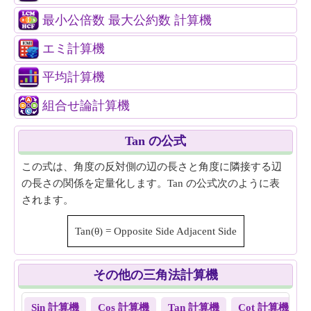
最小公倍数 最大公約数 計算機
エミ計算機
平均計算機
組合せ論計算機
Tan の公式
この式は、角度の反対側の辺の長さと角度に隣接する辺
の長さの関係を定量化します。Tan の公式次のように表
されます。
Tan(θ)
=
Opposite Side
Adjacent Side
その他の三角法計算機
Sin 計算機
Cos 計算機
Tan 計算機
Cot 計算機