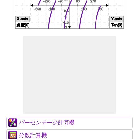
パーセンテージ計算機
分数計算機