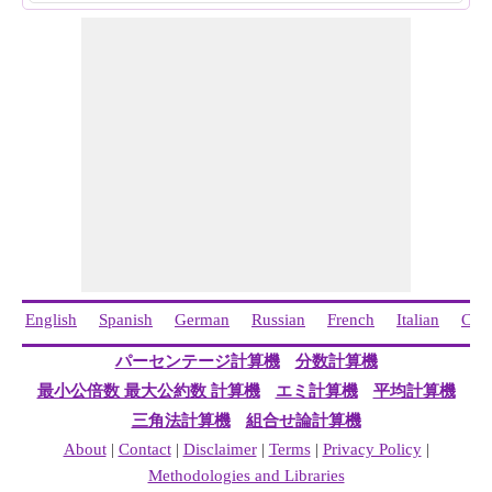
English
Spanish
German
Russian
French
Italian
Chi
パーセンテージ計算機
分数計算機
最小公倍数 最大公約数 計算機
エミ計算機
平均計算機
三角法計算機
組合せ論計算機
About
|
Contact
|
Disclaimer
|
Terms
|
Privacy Policy
|
Methodologies and Libraries