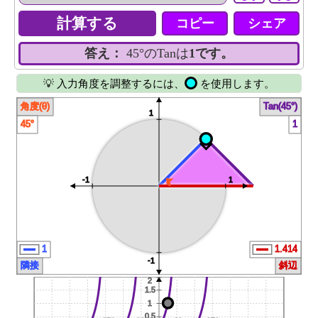
コピー
シェア
答え：
45°のTanは
1です。
💡 入力角度を調整するには、
を使用します。