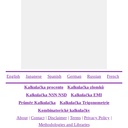
English
Japanese
Spanish
German
Russian
French
I
Kalkulačka procento
Kalkulačka zlomků
Kalkulačka NSN NSD
Kalkulačka EMI
Průměr Kalkulačka
Kalkulačka Trigonometrie
Kombinatorické kalkulačky
About
|
Contact
|
Disclaimer
|
Terms
|
Privacy Policy
|
Methodologies and Libraries