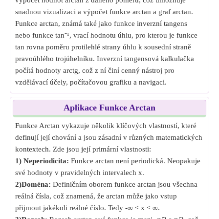
výpočet hodnot arctan z daného poměru, což umožňuje
snadnou vizualizaci a výpočet funkce arctan a graf arctan.
Funkce arctan, známá také jako funkce inverzní tangens
nebo funkce tan⁻¹, vrací hodnotu úhlu, pro kterou je funkce
tan rovna poměru protilehlé strany úhlu k sousední straně
pravoúhlého trojúhelníku. Inverzní tangensová kalkulačka
počítá hodnoty arctg, což z ní činí cenný nástroj pro
vzdělávací účely, počítačovou grafiku a navigaci.
Aplikace Funkce Arctan
Funkce Arctan vykazuje několik klíčových vlastností, které
definují její chování a jsou zásadní v různých matematických
kontextech. Zde jsou její primární vlastnosti:
1) Neperiodicita:
Funkce arctan není periodická. Neopakuje
své hodnoty v pravidelných intervalech x.
2)Doména:
Definičním oborem funkce arctan jsou všechna
reálná čísla, což znamená, že arctan může jako vstup
přijmout jakékoli reálné číslo. Tedy -∞ < x < ∞.