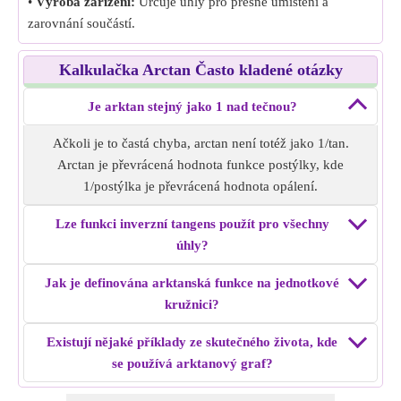
•
Výroba zařízení:
Určuje úhly pro přesné umístění a
zarovnání součástí.
Kalkulačka Arctan Často kladené otázky
Je arktan stejný jako 1 nad tečnou?
Ačkoli je to častá chyba, arctan není totéž jako 1/tan.
Arctan je převrácená hodnota funkce postýlky, kde
1/postýlka je převrácená hodnota opálení.
Lze funkci inverzní tangens použít pro všechny
úhly?
Jak je definována arktanská funkce na jednotkové
kružnici?
Existují nějaké příklady ze skutečného života, kde
se používá arktanový graf?