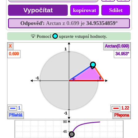
kopírovat
Sdílet
Odpověď:
Arctan z 0.699 je
34.95354859°
💡 Pomocí
upravte vstupní hodnoty.