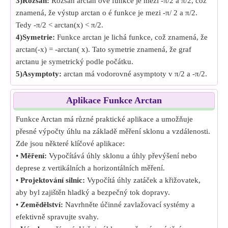
3)Rozsah:
Rozsah arctan ové funkce je mezi -π/2 a π/2, což
znamená, že výstup arctan o é funkce je mezi -π/ 2 a π/2.
Tedy -π/2 < arctan(x) < π/2.
4)Symetrie:
Funkce arctan je lichá funkce, což znamená, že
arctan(-x) = -arctan( x). Tato symetrie znamená, že graf
arctanu je symetrický podle počátku.
5)Asymptoty:
arctan má vodorovné asymptoty v π/2 a -π/2.
Aplikace Funkce Arctan
Funkce Arctan má různé praktické aplikace a umožňuje
přesné výpočty úhlu na základě měření sklonu a vzdálenosti.
Zde jsou některé klíčové aplikace:
•
Měření:
Vypočítává úhly sklonu a úhly převýšení nebo
deprese z vertikálních a horizontálních měření.
•
Projektování silnic:
Vypočítá úhly zatáček a křižovatek,
aby byl zajištěn hladký a bezpečný tok dopravy.
•
Zemědělství:
Navrhněte účinné zavlažovací systémy a
efektivně spravujte svahy.