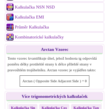
Kalkulačka NSN NSD
Kalkulačka EMI
Průměr Kalkulačka
Kombinatorické kalkulačky
Arctan Vzorec
Tento vzorec kvantifikuje úhel, jehož hodnota tg odpovídá
poměru délky protilehlé strany k délce přilehlé strany v
pravoúhlém trojúhelníku. Arctan vzorec je vyjádřen takto:
Arctan
(
Opposite Side
Adjacent Side
)
=
θ
Více trigonometrických kalkulaček
Kalkulačka Sin
Kalkulačka Cos
Kalkulačka Tan
Ka