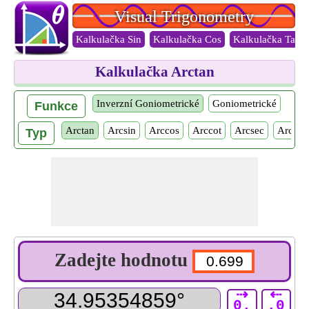
Visual Trigonometry
Kalkulačka Sin
Kalkulačka Cos
Kalkulačka Tan
Kalkulačka Arctan
Inverzní Goniometrické
Goniometrické
Funkce
Arctan
Arcsin
Arccos
Arccot
Arcsec
Arccos
Typ
Zadejte hodnotu
⇢
⇠
0.
.0