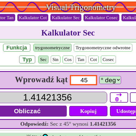
Visual Trigonometry
tor Tan
Kalkulator Cot
Kalkulator Sec
Kalkulator Cosec
Kalkul
Kalkulator Sec
Funkcja
trygonometryczne
Trygonometryczne odwrotne
Typ
Sec
Sin
Cos
Tan
Cot
Cosec
Wprowadź kąt
⇢
0.
Kopiuj
Udostęp
Odpowiedź:
Sec z 45° wynosi
1.41421356