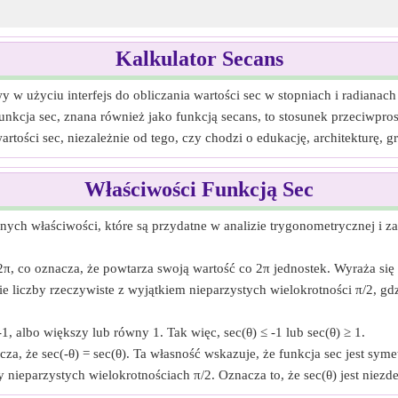
Kalkulator Secans
y w użyciu interfejs do obliczania wartości sec w stopniach i radianach
nkcja sec, znana również jako funkcją secans, to stosunek przeciwpros
artości sec, niezależnie od tego, czy chodzi o edukację, architekturę,
Właściwości Funkcją Sec
nych właściwości, które są przydatne w analizie trygonometrycznej i z
π, co oznacza, że powtarza swoją wartość co 2π jednostek. Wyraża się 
e liczby rzeczywiste z wyjątkiem nieparzystych wielokrotności π/2, gd
1, albo większy lub równy 1. Tak więc, sec(θ) ≤ -1 lub sec(θ) ≥ 1.
acza, że sec(-θ) = sec(θ). Ta własność wskazuje, że funkcja sec jest sym
ieparzystych wielokrotnościach π/2. Oznacza to, że sec(θ) jest niezde