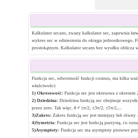
Kalkulator secans, zwany kalkulator sec, zapewnia łatw
wykres sec w odniesieniu do okręgu jednostkowego. Fu
prostokątnym. Kalkulator secans bez wysiłku oblicza w
Funkcja sec, odwrotność funkcji cosinus, ma kilka waż
właściwości:
1) Okresowość:
Funkcja sec jest okresowa z okresem 2
2) Dziedzina:
Dziedzina funkcją sec obejmuje wszystki
przez zero. Tak więc, θ ≠ ±π/2, ±3π/2, ±5π/2,...
3)Zakres:
Zakres funkcją sec jest mniejszy lub równy -
4)Symetria:
Funkcja sec jest funkcją parzystą, co ozn
5)Asymptoty:
Funkcja sec ma asymptoty pionowe przy n