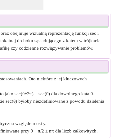
 oraz obejmuje wizualną reprezentację funkcji sec i
tokątnej do boku sąsiadującego z kątem w trójkącie
 grafikę czy codzienne rozwiązywanie problemów.
astosowaniach. Oto niektóre z jej kluczowych
to jako sec(θ+2π) = sec(θ) dla dowolnego kąta θ.
zie sec(θ) byłoby niezdefiniowane z powodu dzielenia
etryczna względem osi y.
finiowane przy θ = π/2 ± nπ dla liczb całkowitych.