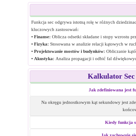
Funkcja sec odgrywa istotną rolę w różnych dziedzinach
kluczowych zastosowań:
•
Finanse:
Oblicza odsetki składane i stopy wzrostu pr
•
Fizyka:
Stosowana w analizie relacji kątowych w ruc
•
Projektowanie mostów i budynków:
Obliczanie kątó
•
Akustyka:
Analiza propagacji i odbić fal dźwiękowy
Kalkulator Sec
Jak zdefiniowana jest 
Na okręgu jednostkowym kąt sekundowy jest zde
końcow
Kiedy funkcja s
Jak zachowuje si