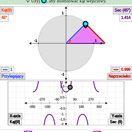
💡 Użyj
, aby dostosować kąt wejściowy.