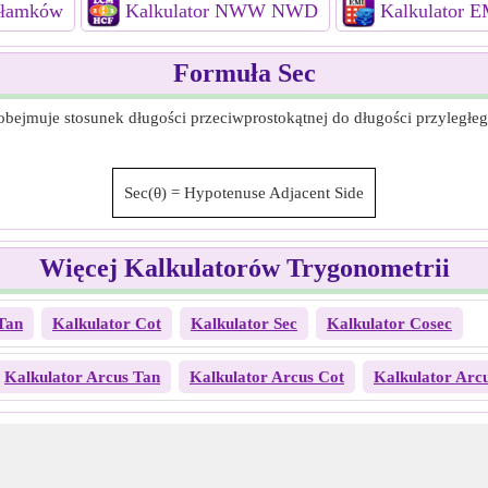
 ułamków
Kalkulator NWW NWD
Kalkulator E
Formuła Sec
obejmuje stosunek długości przeciwprostokątnej do długości przyległeg
Sec(θ)
=
Hypotenuse
Adjacent Side
Więcej Kalkulatorów Trygonometrii
Tan
Kalkulator Cot
Kalkulator Sec
Kalkulator Cosec
Kalkulator Arcus Tan
Kalkulator Arcus Cot
Kalkulator Arcu