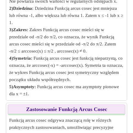
Nie powtarza swoich wartości w regularnych odstępach x.
2)Dziedzina:
Dziedzina Funkcją arcus cosec jest mniejsza
lub równa -1, albo większa lub równa 1. Zatem x ≤ -1 lub x ≥
1.
3)Zakres:
Zakres Funkcją arcus cosec mieści się w
przedziale od -π/2 do π/2, co oznacza, że wynik Funkcją
arcus cosec mieści się w przedziale od -π/2 do π/2. Zatem
-π/2 ≤ arccosec(x) ≤ π/2 , arccosec(x) ≠ 0.
4)Symetria:
Funkcją arcus cosec jest funkcją nieparzystą, co
oznacza, że arccosec(-x) = -arccosec(x). Symetria ta oznacza,
że wykres Funkcją arcus cosec jest symetryczny względem
początku układu współrzędnych.
5)Asymptoty:
Funkcją arcus cosec ma asymptoty pionowe
dla x = ±1.
Zastosowanie Funkcją Arcus Cosec
Funkcją arcus cosec odgrywa znaczącą rolę w różnych
praktycznych zastosowaniach, umożliwiając precyzyjne