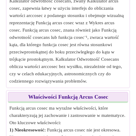
Kalkulator odwrotność cosecans, zwany Kalkulator arcus
cosec, zapewnia łatwy w użyciu interfejs do obliczania
wartości arccosec z podanego stosunku i obejmuje wizualną
reprezentację Funkcją arcus cosec wraz z Wykres arcus
cosec. Funkcją arcus cosec, znana również jako Funkcją
odwrotność cosecans lub funkcja cosec⁻¹, zwraca wartość
kąta, dla którego funkcja cosec jest równa stosunkowi
przeciwprostokątnej do boku przeciwległego do kąta w
trójkącie prostokątnym. Kalkulator Odwrotność Cosecans
oblicza wartości arccosec bez wysiłku, niezależnie od tego,
czy w celach edukacyjnych, astronomicznych czy do
codziennego rozwiązywania problemów.
Właściwości Funkcją Arcus Cosec
Funkcją arcus cosec ma wyraźne właściwości, które
charakteryzują jej zachowanie i zastosowanie w matematyce.
Oto kluczowe właściwości:
1) Nieokresowość:
Funkcją arcus cosec nie jest okresowa.