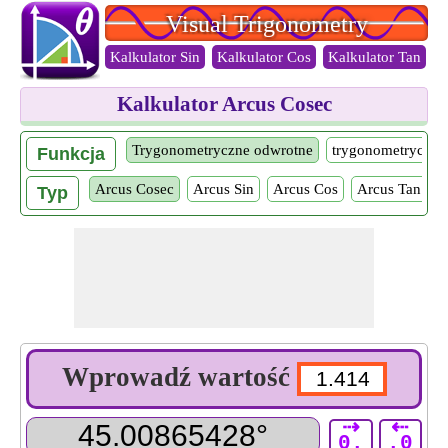
Visual Trigonometry
Kalkulator Sin
Kalkulator Cos
Kalkulator Tan
K
Kalkulator Arcus Cosec
Trygonometryczne odwrotne
trygonometryczne
Funkcja
Arcus Cosec
Arcus Sin
Arcus Cos
Arcus Tan
A
Typ
Wprowadź wartość
⇢
⇠
0.
.0