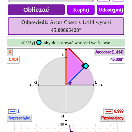
Kopiuj
Udostępnij
Odpowiedź:
Arcus Cosec z 1.414 wynosi
45.00865428°
💡 Użyj
, aby dostosować wartości wejściowe.