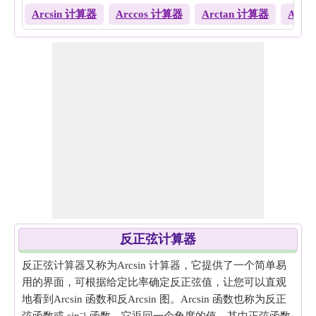
Arcsin 计算器
Arccos 计算器
Arctan 计算器
Arcc
反正弦计算器
反正弦计算器又称为Arcsin 计算器，它提供了一个简单易
用的界面，可根据给定比率确定反正弦值，让您可以直观
地看到Arcsin 函数和反Arcsin 图。Arcsin 函数也称为反正