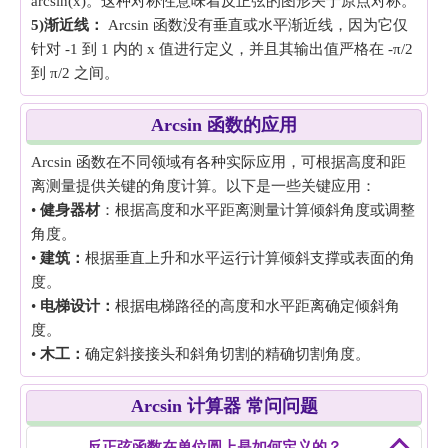
arcsin(x)。这种对称性意味着反正弦的图形关于原点对称。
5)渐近线：
Arcsin 函数没有垂直或水平渐近线，因为它仅
针对 -1 到 1 内的 x 值进行定义，并且其输出值严格在 -π/2
到 π/2 之间。
Arcsin 函数的应用
Arcsin 函数在不同领域有各种实际应用，可根据高度和距
离测量提供关键的角度计算。以下是一些关键应用：
•
健身器材
：根据高度和水平距离测量计算倾斜角度或调整
角度。
•
建筑：
根据垂直上升和水平运行计算倾斜支撑或表面的角
度。
•
电梯设计：
根据电梯路径的高度和水平距离确定倾斜角
度。
•
木工：
确定斜接接头和斜角切割的精确切割角度。
Arcsin 计算器 常问问题
反正弦函数在单位圆上是如何定义的？