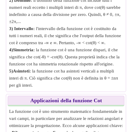
2) Dominio:
il dominio della funzione cot include tutti i
numeri reali eccetto i multipli interi di π, dove cot(θ) sarebbe
indefinito a causa della divisione per zero. Quindi, θ ≠ 0, ±π,
±2π,...
3) Intervallo:
l'intervallo della funzione cot è costituito da
tutti i numeri reali, il che significa che l'output della funzione
cot è compreso tra -∞ e ∞. Pertanto, -∞ < cot(θ) < ∞.
4)Simmetria:
la funzione cot è una funzione dispari, il che
significa che cot(-θ) = -cot(θ). Questa proprietà indica che la
funzione cot ha simmetria rotazionale rispetto all'origine.
5)Asimtoti:
la funzione cot ha asintoti verticali a multipli
interi di π. Ciò significa che cot(θ) non è definita in θ = ±nπ
per gli interi.
Applicazioni della funzione Cot
La funzione cot è uno strumento matematico fondamentale in
vari campi, in particolare per analizzare le relazioni angolari e
ottimizzare la progettazione. Ecco alcune applicazioni chiave: