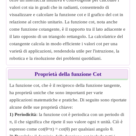
offre un'interfaccia intuitiva e coinvolgente per calcolare i
valori cot sia in gradi che in radianti, consentendo di
visualizzare e calcolare la funzione cot e il grafico del cot in
relazione al cerchio unitario. La funzione cot, nota anche
come funzione cotangente, è il rapporto tra il lato adiacente e
il lato opposto di un triangolo rettangolo. La calcolatrice del
cotangente calcola in modo efficiente i valori cot per una
varietà di applicazioni, rendendola utile per l'istruzione, la
robotica e la risoluzione dei problemi quotidiani.
Proprietà della funzione Cot
La funzione cot, che è il reciproco della funzione tangente,
ha proprietà uniche che sono importanti per varie
applicazioni matematiche e pratiche. Di seguito sono riportate
alcune delle sue proprietà chiave:
1) Periodicità:
la funzione cot è periodica con un periodo di
π, il che significa che ripete il suo valore ogni π unità. Ciò è
espresso come cot(θ+π) = cot(θ) per qualsiasi angolo θ.