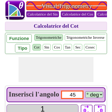
Visual Trigonometry
Calcolatrice del Sin
Calcolatrice del Cos
Calcolatr
Calcolatrice del Cot
Trigonometriche
Trigonometriche Inverse
Funzione
Cot
Sin
Cos
Tan
Sec
Cosec
Tipo
Inserisci l'angolo
⇢
⇠
0.
.0