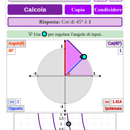
Copia
Condividere
Risposta:
Cot di 45° è
1
💡 Usa
per regolare l'angolo di input.