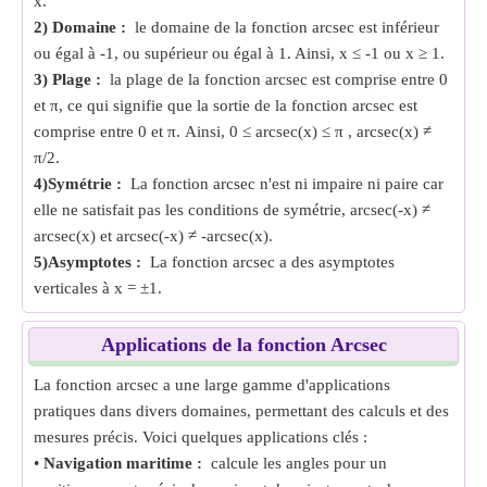
x.
2) Domaine :
le domaine de la fonction arcsec est inférieur
ou égal à -1, ou supérieur ou égal à 1. Ainsi, x ≤ -1 ou x ≥ 1.
3) Plage :
la plage de la fonction arcsec est comprise entre 0
et π, ce qui signifie que la sortie de la fonction arcsec est
comprise entre 0 et π. Ainsi, 0 ≤ arcsec(x) ≤ π , arcsec(x) ≠
π/2.
4)Symétrie :
La fonction arcsec n'est ni impaire ni paire car
elle ne satisfait pas les conditions de symétrie, arcsec(-x) ≠
arcsec(x) et arcsec(-x) ≠ -arcsec(x).
5)Asymptotes :
La fonction arcsec a des asymptotes
verticales à x = ±1.
Applications de la fonction Arcsec
La fonction arcsec a une large gamme d'applications
pratiques dans divers domaines, permettant des calculs et des
mesures précis. Voici quelques applications clés :
•
Navigation maritime :
calcule les angles pour un