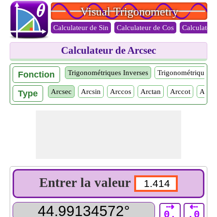
Visual Trigonometry
Calculateur de Sin
Calculateur de Cos
Calculateur
Calculateur de Arcsec
Trigonométriques Inverses
Trigonométriques
Fonction
Arcsec
Arcsin
Arccos
Arctan
Arccot
Arcc
Type
Entrer la valeur
⇢
⇠
0.
.0